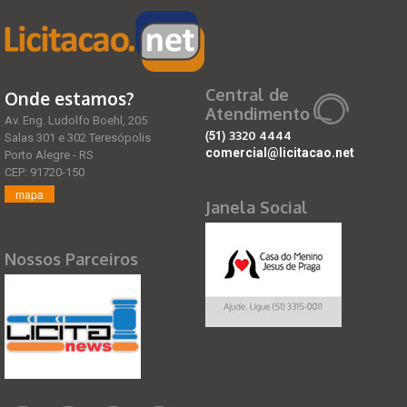
Central de
Onde estamos?
Atendimento
Av. Eng. Ludolfo Boehl, 205
(51)
3320 4444
Salas 301 e 302 Teresópolis
comercial@licitacao.net
Porto Alegre - RS
CEP: 91720-150
mapa
Janela Social
Nossos Parceiros