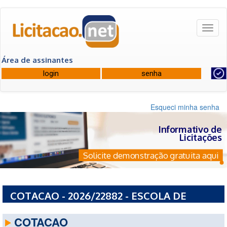
Toggl
naviga
Área de assinantes
Esqueci minha senha
Informativo de
Licitações
Solicite demonstração gratuita aqui
COTACAO - 2026/22882 - ESCOLA DE
ENSINO MEDIO GUILHERME CORREIA LIMA
COTACAO