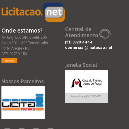
Central de
Onde estamos?
Atendimento
Av. Eng. Ludolfo Boehl, 205
(51)
3320 4444
Salas 301 e 302 Teresópolis
comercial@licitacao.net
Porto Alegre - RS
CEP: 91720-150
mapa
Janela Social
Nossos Parceiros