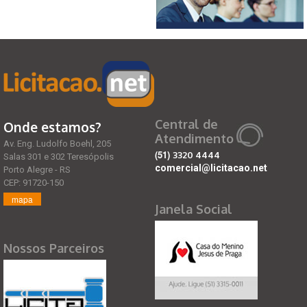
Central de
Onde estamos?
Atendimento
Av. Eng. Ludolfo Boehl, 205
(51)
3320 4444
Salas 301 e 302 Teresópolis
comercial@licitacao.net
Porto Alegre - RS
CEP: 91720-150
mapa
Janela Social
Nossos Parceiros