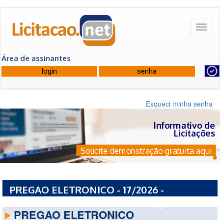
Toggl
naviga
Área de assinantes
Esqueci minha senha
Informativo de
Licitações
Solicite demonstração gratuita aqui
PREGAO ELETRONICO - 17/2026 -
PREFEITURA MUNICIPAL DE SAQUAREMA -
PREGAO ELETRONICO
RJ