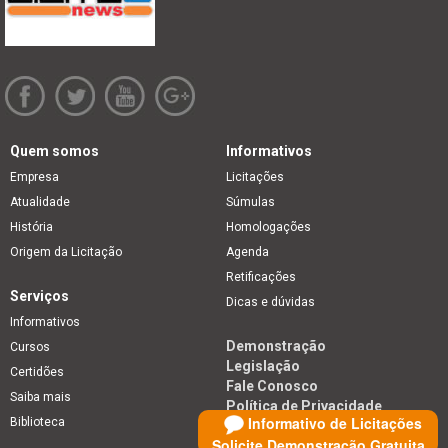
Quem somos
Informativos
Empresa
Licitações
Atualidade
Súmulas
História
Homologações
Origem da Licitação
Agenda
Retificações
Serviços
Dicas e dúvidas
Informativos
Demonstração
Cursos
Legislação
Certidões
Fale Conosco
Saiba mais
Política de Privacidade
Informativo de Licitações
Biblioteca
Solicite Demonstração Gratuita