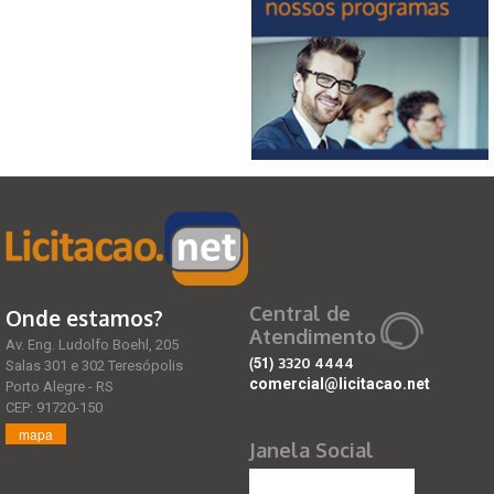
Central de
Onde estamos?
Atendimento
Av. Eng. Ludolfo Boehl, 205
(51)
3320 4444
Salas 301 e 302 Teresópolis
comercial@licitacao.net
Porto Alegre - RS
CEP: 91720-150
mapa
Janela Social