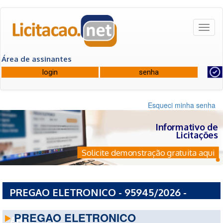
Toggl
naviga
Área de assinantes
Esqueci minha senha
Informativo de
Licitações
Solicite demonstração gratuita aqui
PREGAO ELETRONICO - 95945/2026 -
SERVICO SOCIAL DO COMERCIO - SESC -
PREGAO ELETRONICO
AR.CE - CE