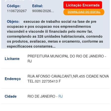
Licitação Encerrada
Código:
Edital:
1106720267
90086/2026...
Objeto:
execucao de trabalho social na fase de pre
ocupacao e pos ocupacao nos empreendimentos
viscondeii e visconde iii financiado pelo mcmv far,
contemplando as 328 unidades habitacionais, contendo
os produtos, avaliacao, metas e orcamento, conforme as
especificacoes constantes...
PREFEITURA MUNICIPAL DO RIO DE JANEIRO -
Licitante
RJ
RUA AFONSO CAVALCANTI,NR.455 CIDADE NOVA
Endereço
TEL.021 22735413 F
Cidade
RIO DE JANEIRO -
RJ