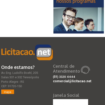
Central de
Onde estamos?
Atendimento
Av. Eng. Ludolfo Boehl, 205
(51)
3320 4444
Salas 301 e 302 Teresópolis
comercial@licitacao.net
Porto Alegre - RS
CEP: 91720-150
mapa
Janela Social