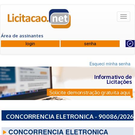
Toggl
naviga
Área de assinantes
Esqueci minha senha
Informativo de
Licitações
Solicite demonstração gratuita aqui
CONCORRENCIA ELETRONICA - 90086/2026
- PREFEITURA MUNICIPAL DO RIO DE
CONCORRENCIA ELETRONICA
JANEIRO - RJ