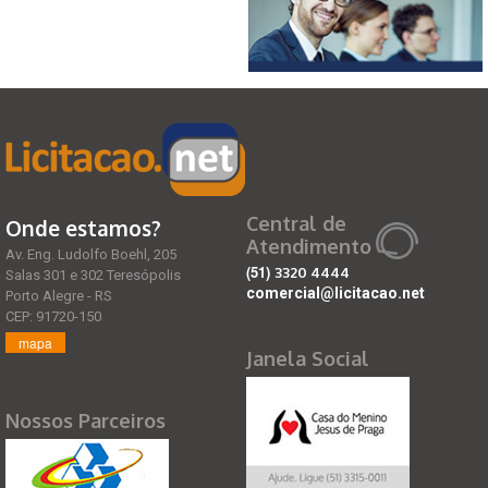
Central de
Onde estamos?
Atendimento
Av. Eng. Ludolfo Boehl, 205
(51)
3320 4444
Salas 301 e 302 Teresópolis
comercial@licitacao.net
Porto Alegre - RS
CEP: 91720-150
mapa
Janela Social
Nossos Parceiros