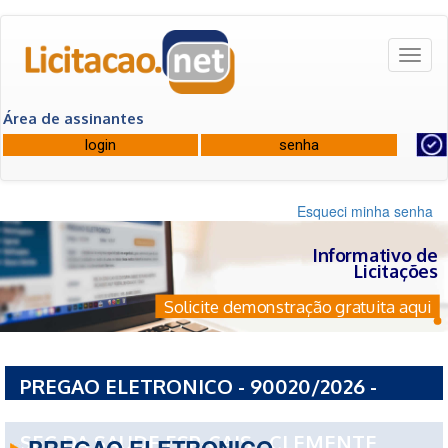
Toggl
naviga
Área de assinantes
Esqueci minha senha
Informativo de
Licitações
Solicite demonstração gratuita aqui
PREGAO ELETRONICO - 90020/2026 -
GOVERNO DO ESTADO DE SAO PAULO ESP-
SEC DA SAUDE ESP-CAIS - CLEMENTE
PREGAO ELETRONICO