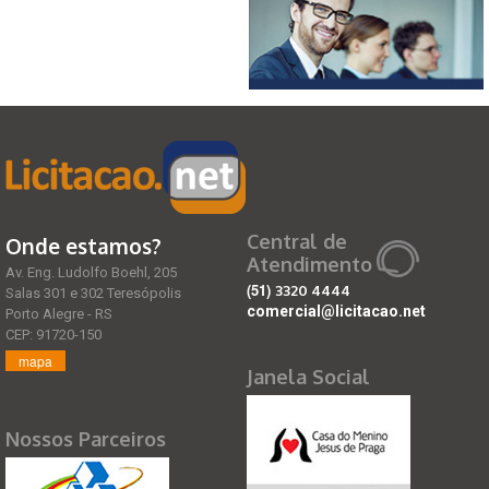
Central de
Onde estamos?
Atendimento
Av. Eng. Ludolfo Boehl, 205
(51)
3320 4444
Salas 301 e 302 Teresópolis
comercial@licitacao.net
Porto Alegre - RS
CEP: 91720-150
mapa
Janela Social
Nossos Parceiros