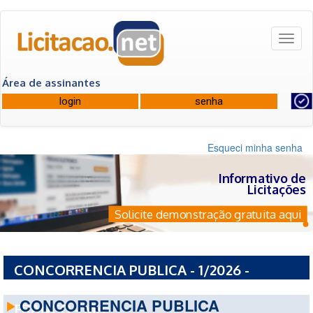
Toggl
naviga
Área de assinantes
Esqueci minha senha
Informativo de
Licitações
Solicite demonstração gratuita aqui
CONCORRENCIA PUBLICA - 1/2026 -
PREFEITURA MUNICIPAL DE PORTO
CONCORRENCIA PUBLICA
FRANCO - MA