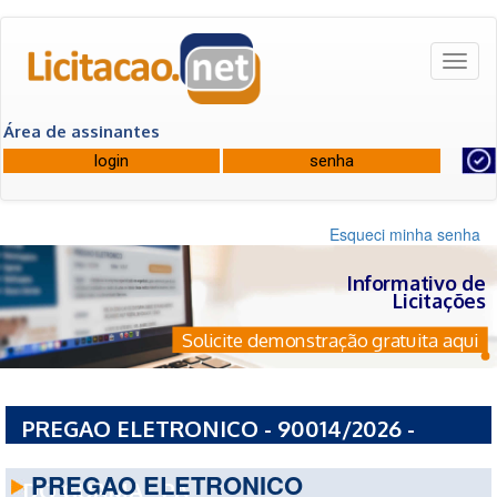
Toggl
naviga
Área de assinantes
Esqueci minha senha
Informativo de
Licitações
Solicite demonstração gratuita aqui
PREGAO ELETRONICO - 90014/2026 -
PREFEITURA MUNICIPAL DE SAO MIGUEL
PREGAO ELETRONICO
DO GUAMA - PA