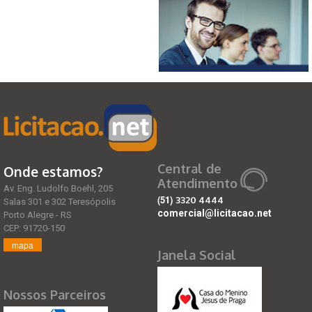
Central de
Onde estamos?
Atendimento
Av. Eng. Ludolfo Boehl, 205
(51)
3320 4444
Salas 301 e 302 Teresópolis
comercial@licitacao.net
Porto Alegre - RS
CEP: 91720-150
mapa
Janela Social
Nossos Parceiros