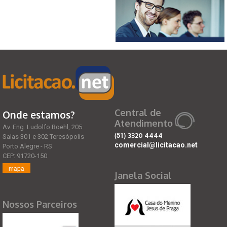
Central de
Onde estamos?
Atendimento
Av. Eng. Ludolfo Boehl, 205
(51)
3320 4444
Salas 301 e 302 Teresópolis
comercial@licitacao.net
Porto Alegre - RS
CEP: 91720-150
mapa
Janela Social
Nossos Parceiros