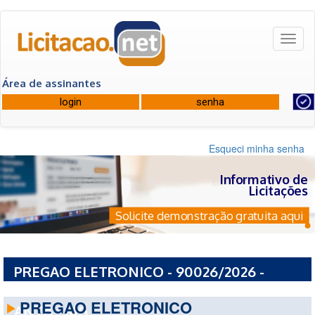
Toggl
naviga
Área de assinantes
Esqueci minha senha
Informativo de
Licitações
Solicite demonstração gratuita aqui
PREGAO ELETRONICO - 90026/2026 -
PREFEITURA MUNICIPAL DE PEDRA DO
PREGAO ELETRONICO
ANTA - MG