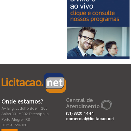
Central de
Onde estamos?
Atendimento
Av. Eng. Ludolfo Boehl, 205
(51)
3320 4444
Salas 301 e 302 Teresópolis
comercial@licitacao.net
Porto Alegre - RS
CEP: 91720-150