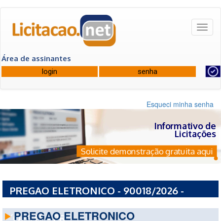
Toggl
naviga
Área de assinantes
Esqueci minha senha
Informativo de
Licitações
Solicite demonstração gratuita aqui
PREGAO ELETRONICO - 90018/2026 -
PREFEITURA MUNICIPAL DE DIAMANTE D
PREGAO ELETRONICO
´OESTE - PR