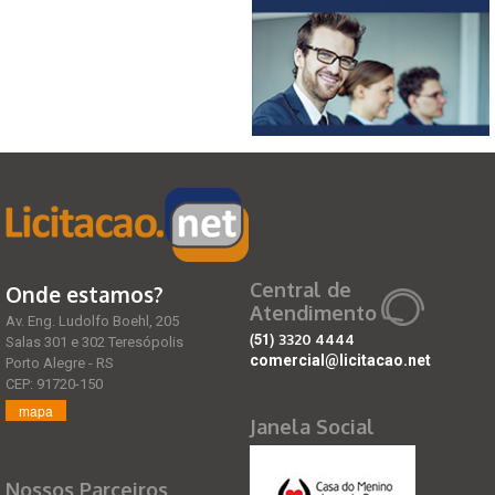
Central de
Onde estamos?
Atendimento
Av. Eng. Ludolfo Boehl, 205
(51)
3320 4444
Salas 301 e 302 Teresópolis
comercial@licitacao.net
Porto Alegre - RS
CEP: 91720-150
mapa
Janela Social
Nossos Parceiros