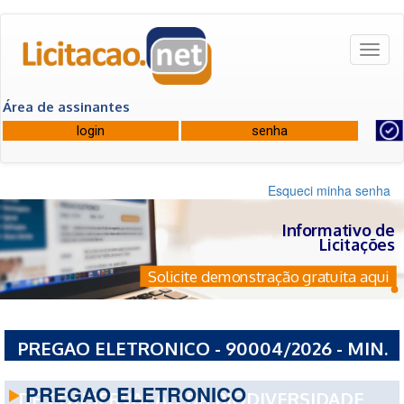
Toggl
naviga
Área de assinantes
Esqueci minha senha
Informativo de
Licitações
Solicite demonstração gratuita aqui
PREGAO ELETRONICO - 90004/2026 - MIN.
DO MEIO AMBIENTE INST CHICO MENDES
PREGAO ELETRONICO
DE CONSERVACAO DA BIODIVERSIDADE