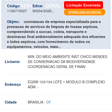
COORDENACAO GERAL DE FINAN
Licitação Encerrada
Código:
Edital:
1106710027
90004/2026...
Objeto:
contratacao de empresa especializada para a
prestacao de servicos de limpeza de fossas septicas,
compreendendo a succao, coleta, transporte e
destinacao final ambientalmente adequada dos efluentes
e lodos septicos, com fornecimento de todos os
equipamentos, veiculos, mate...
MIN. DO MEIO AMBIENTE INST CHICO MENDES
Licitante
DE CONSERVACAO DA BIODIVERSIDADE
COORDENACAO GERAL DE FINAN
EQSW 103/104 LOTE 1 MODULO B COMPLEXO
Endereço
ADM. -
Cidade
BRASILIA -
DF