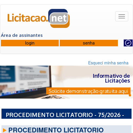
Toggl
naviga
Área de assinantes
Esqueci minha senha
Informativo de
Licitações
Solicite demonstração gratuita aqui
PROCEDIMENTO LICITATORIO - 75/2026 -
EMSERH / EMSERH -SÃO LUIS MA
PROCEDIMENTO LICITATORIO