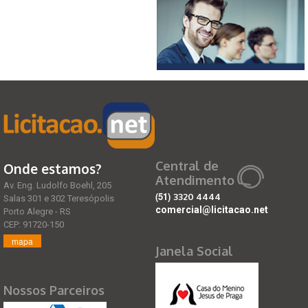
Central de
Onde estamos?
Atendimento
Av. Eng. Ludolfo Boehl, 205
(51)
3320 4444
Salas 301 e 302 Teresópolis
comercial@licitacao.net
Porto Alegre - RS
CEP: 91720-150
mapa
Janela Social
Nossos Parceiros