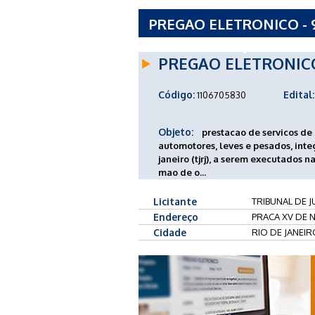
PREGAO ELETRONICO - 9
ESTADO DO RJ
PREGAO ELETRONIC
Código:
Edital:
1106705830
Objeto:
prestacao de servicos de
automotores, leves e pesados, integ
janeiro (tjrj), a serem executados 
mao de o...
Licitante
TRIBUNAL DE 
Endereço
PRACA XV DE N
Cidade
RIO DE JANEIR