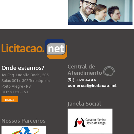
Central de
Onde estamos?
Atendimento
Av. Eng. Ludolfo Boehl, 205
(51)
3320 4444
Salas 301 e 302 Teresópolis
comercial@licitacao.net
Porto Alegre - RS
CEP: 91720-150
mapa
Janela Social
Nossos Parceiros