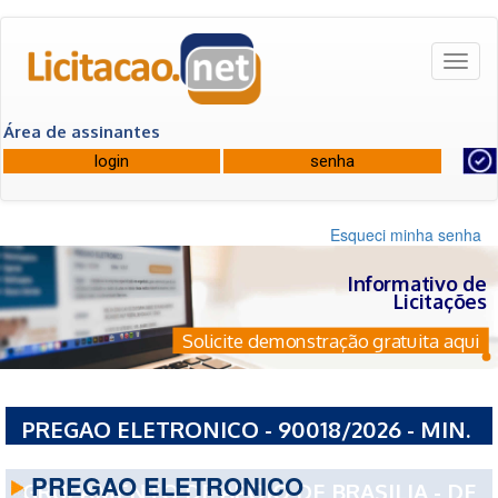
Toggl
naviga
Área de assinantes
Esqueci minha senha
Informativo de
Licitações
Solicite demonstração gratuita aqui
PREGAO ELETRONICO - 90018/2026 - MIN.
DA DEFESA CMND DA AERONAUTICA
PREGAO ELETRONICO
GRUPAMENTO DE APOIO DE BRASILIA - DF