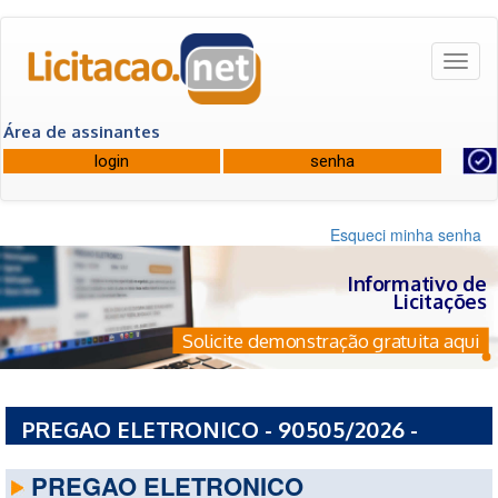
Toggl
naviga
Área de assinantes
Esqueci minha senha
Informativo de
Licitações
Solicite demonstração gratuita aqui
PREGAO ELETRONICO - 90505/2026 -
GOVERNO DO ESTADO DO CEARA - CE
PREGAO ELETRONICO