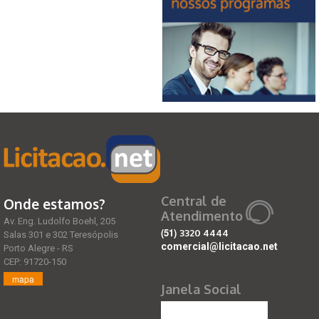
Central de
Onde estamos?
Atendimento
Av. Eng. Ludolfo Boehl, 205
(51)
3320 4444
Salas 301 e 302 Teresópolis
comercial@licitacao.net
Porto Alegre - RS
CEP: 91720-150
mapa
Janela Social