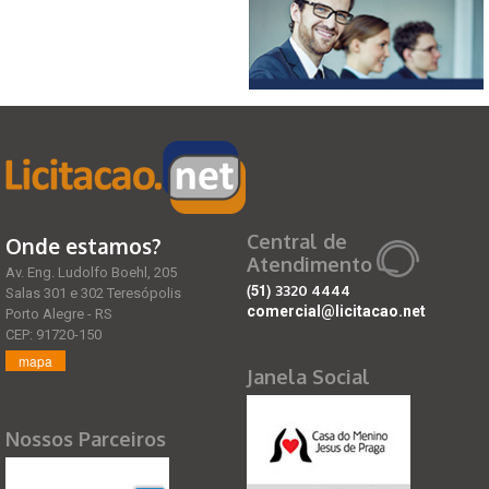
Central de
Onde estamos?
Atendimento
Av. Eng. Ludolfo Boehl, 205
(51)
3320 4444
Salas 301 e 302 Teresópolis
comercial@licitacao.net
Porto Alegre - RS
CEP: 91720-150
mapa
Janela Social
Nossos Parceiros