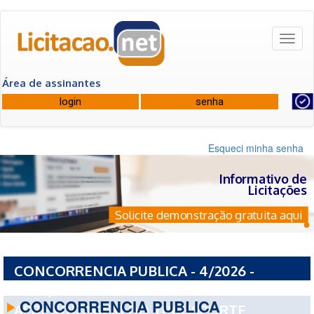
Toggl
naviga
Área de assinantes
Esqueci minha senha
Informativo de
Licitações
Solicite demonstração gratuita aqui
CONCORRENCIA PUBLICA - 4/2026 -
SEST/SENAT - SERVICO NACIONAL DE
CONCORRENCIA PUBLICA
APRENDIZAGEM DO TRANSPORTE