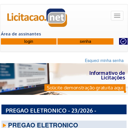
Toggl
naviga
Área de assinantes
Esqueci minha senha
Informativo de
Licitações
Solicite demonstração gratuita aqui
PREGAO ELETRONICO - 23/2026 -
PREFEITURA MUNICIPAL DE AURORA DO
PREGAO ELETRONICO
PARA - PA