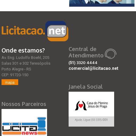
Central de
Onde estamos?
Atendimento
Av. Eng. Ludolfo Boehl, 205
(51)
3320 4444
Salas 301 e 302 Teresópolis
comercial@licitacao.net
Porto Alegre - RS
CEP: 91720-150
mapa
Janela Social
Nossos Parceiros