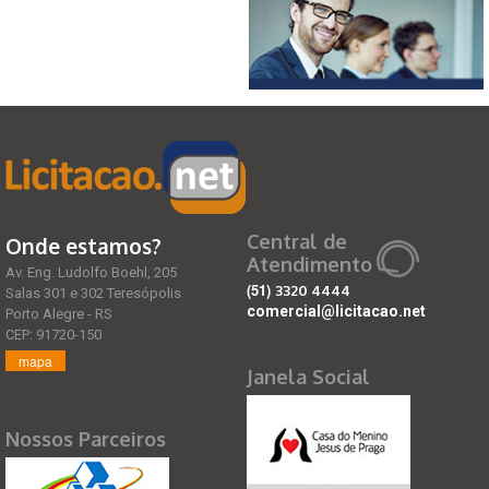
Central de
Onde estamos?
Atendimento
Av. Eng. Ludolfo Boehl, 205
(51)
3320 4444
Salas 301 e 302 Teresópolis
comercial@licitacao.net
Porto Alegre - RS
CEP: 91720-150
mapa
Janela Social
Nossos Parceiros