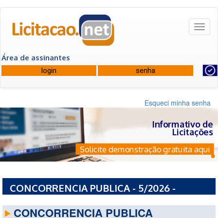
Toggl
naviga
Área de assinantes
Esqueci minha senha
Informativo de
Licitações
Solicite demonstração gratuita aqui
CONCORRENCIA PUBLICA - 5/2026 -
PREFEITURA MUNICIPAL DE IRUPI - ES
CONCORRENCIA PUBLICA