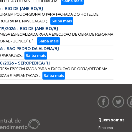
EXECUTAR OBRAS DE DRENAGEM...
Saiba mais
 - RIO DE JANEIRO/RJ
ERTURA EM POLICARBONATO PARA FACHADA DO HOTEL DE
ROGRAFIA E NAVEGACAO (...
Saiba mais
119/2026 - RIO DE JANEIRO/RJ
EMPRESA ESPECIALIZADA PARA A EXECUCAO DE OBRA DE REFORMA
AL - UCINCO" E "...
Saiba mais
26 - SAO PEDRO DA ALDEIA/RJ
E PARAFUSO...
Saiba mais
88/2026 - SEROPEDICA/RJ
MPRESA ESPECIALIZADA PARA A EXECUCAO DE OBRA/REFORMA
CAS E IMPLANTACAO ...
Saiba mais
ntral de
Quem somos
endimento
Empresa