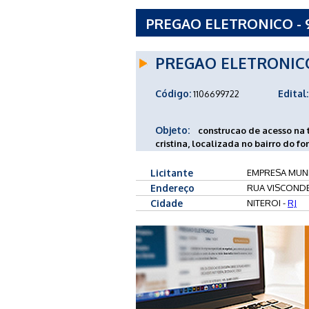
PREGAO ELETRONICO - 
URBANI E SANEAMENTO 
PREGAO ELETRONIC
Código:
Edital:
1106699722
Objeto:
construcao de acesso na t
cristina, localizada no bairro do fo
Licitante
EMPRESA MUNI
Endereço
RUA VISCONDE 
Cidade
NITEROI -
RJ