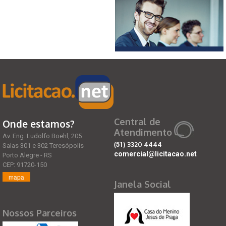
Central de
Onde estamos?
Atendimento
Av. Eng. Ludolfo Boehl, 205
(51)
3320 4444
Salas 301 e 302 Teresópolis
comercial@licitacao.net
Porto Alegre - RS
CEP: 91720-150
mapa
Janela Social
Nossos Parceiros