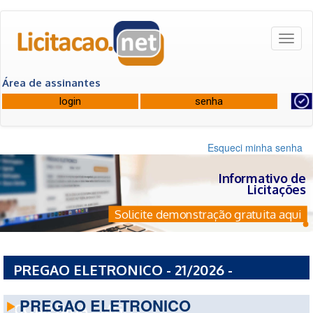
Toggl
naviga
Área de assinantes
Esqueci minha senha
Informativo de
Licitações
Solicite demonstração gratuita aqui
PREGAO ELETRONICO - 21/2026 -
PREFEITURA MUNICIPAL DE AGUA
PREGAO ELETRONICO
COMPRIDA - MG