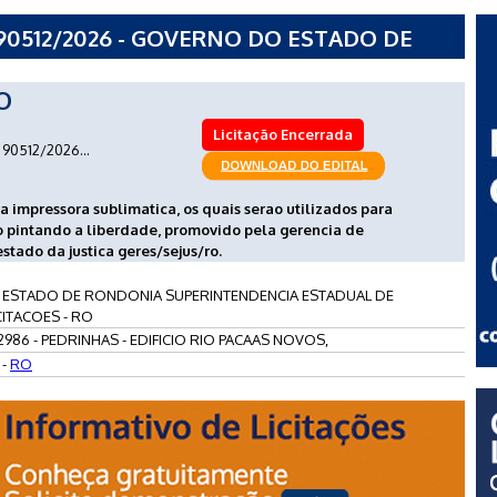
90512/2026 - GOVERNO DO ESTADO DE
DENCIA ESTADUAL DE COMPRAS E
O
Licitação Encerrada
90512/2026...
 impressora sublimatica, os quais serao utilizados para
o pintando a liberdade, promovido pela gerencia de
estado da justica geres/sejus/ro.
ESTADO DE RONDONIA SUPERINTENDENCIA ESTADUAL DE
CITACOES - RO
2986 - PEDRINHAS - EDIFICIO RIO PACAAS NOVOS,
 -
RO