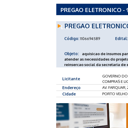
PREGAO ELETRONICO - 
RONDONIA SUPERINTEN
PREGAO ELETRONIC
LICITACOES - RO
Código:
Edital:
1106694589
Objeto:
aquisicao de insumos para
atender as necessidades do projet
reinsercao social da secretaria de 
GOVERNO DO 
Licitante
COMPRAS E LI
Endereço
AV. FARQUAR, 
Cidade
PORTO VELHO