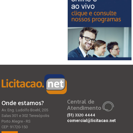
Central de
Onde estamos?
Atendimento
Av. Eng. Ludolfo Boehl, 205
(51)
3320 4444
Salas 301 e 302 Teresópolis
comercial@licitacao.net
Porto Alegre - RS
CEP: 91720-150