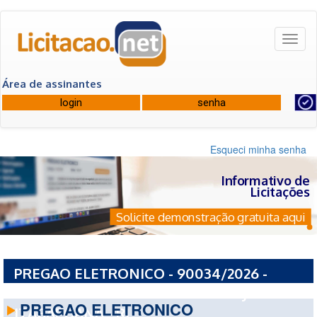
Toggl
naviga
Área de assinantes
Esqueci minha senha
Informativo de
Licitações
Solicite demonstração gratuita aqui
PREGAO ELETRONICO - 90034/2026 -
PREFEITURA MUNICIPAL DE BOM JESUS DO
PREGAO ELETRONICO
ITABAPOANA - RJ