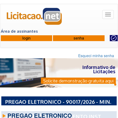
Toggl
naviga
Área de assinantes
Esqueci minha senha
Informativo de
Licitações
Solicite demonstração gratuita aqui
PREGAO ELETRONICO - 90017/2026 - MIN.
DA EDUCACAO SEC EXECUTIVA SUBSEC DE
PREGAO ELETRONICO
PLANEJAMENTO E ORCAMENTO INST