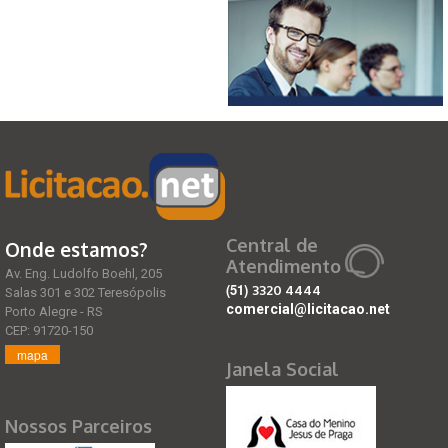
Central de
Onde estamos?
Atendimento
Av. Eng. Ludolfo Boehl, 205
(51)
3320 4444
Salas 301 e 302 Teresópolis
comercial@licitacao.net
Porto Alegre - RS
CEP: 91720-150
mapa
Janela Social
Nossos Parceiros