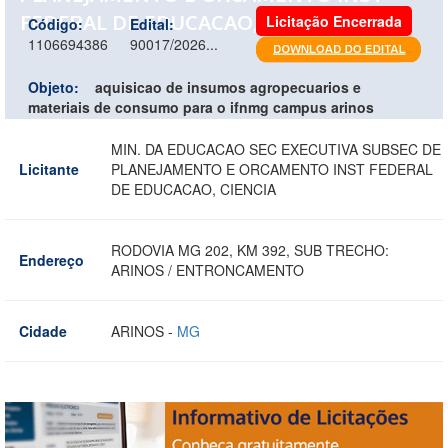
FEDERAL DE EDUCACAO, CIENCIA
Licitação Encerrada
Código:
Edital:
1106694386
90017/2026...
Objeto:
aquisicao de insumos agropecuarios e
materiais de consumo para o ifnmg campus arinos
MIN. DA EDUCACAO SEC EXECUTIVA SUBSEC DE
Licitante
PLANEJAMENTO E ORCAMENTO INST FEDERAL
DE EDUCACAO, CIENCIA
RODOVIA MG 202, KM 392, SUB TRECHO:
Endereço
ARINOS / ENTRONCAMENTO
Cidade
ARINOS -
MG