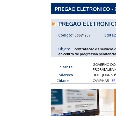
PREGAO ELETRONICO - 
SAO PAULO ESP-SEC DE 
PREGAO ELETRONIC
PROF.ATALIBA NOGUEIRA
Código:
Edital:
1106694209
Objeto:
contratacao de servicos 
ao centro de progressao penitencia
GOVERNO DO E
Licitante
PROF.ATALIBA 
Endereço
ROD. JORNALI
Cidade
CAMPINAS -
SP