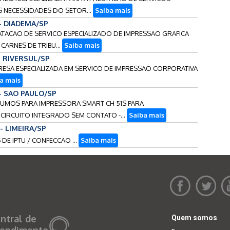
S NECESSIDADES DO SETOR...
Saiba mais
 - DIADEMA/SP
TRATACAO DE SERVICO ESPECIALIZADO DE IMPRESSAO GRAFICA
CARNES DE TRIBU...
Saiba mais
- RIVERSUL/SP
PRESA ESPECIALIZADA EM SERVICO DE IMPRESSAO CORPORATIVA
a mais
 - SAO PAULO/SP
NSUMOS PARA IMPRESSORA SMART CH 51S PARA
IRCUITO INTEGRADO SEM CONTATO -...
Saiba mais
 - LIMEIRA/SP
 DE IPTU / CONFECCAO ...
Saiba mais
ntral de
Quem somos
endimento