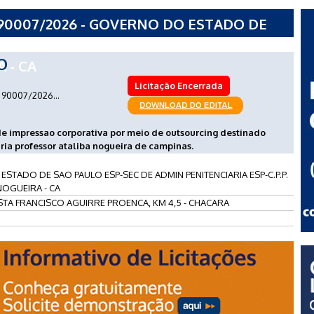
90007/2026 - GOVERNO DO ESTADO DE
ADMIN PENITENCIARIA ESP-C.P.P.
O
 - CA
Licitação Encerrada
90007/2026...
de impressao corporativa por meio de outsourcing destinado
ria professor ataliba nogueira de campinas.
STADO DE SAO PAULO ESP-SEC DE ADMIN PENITENCIARIA ESP-C.P.P.
NOGUEIRA - CA
STA FRANCISCO AGUIRRE PROENCA, KM 4,5 - CHACARA