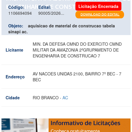
ENGENHARIA DE CONSTRUCAO 7
Licitação Encerrada
Código:
Edital:
1106694094
90005/2026...
Objeto:
aquisicao de material de construcao tabela
sinapi ac.
MIN. DA DEFESA CMND DO EXERCITO CMND
Licitante
MILITAR DA AMAZONIA 2ºGRUPAMENTO DE
ENGENHARIA DE CONSTRUCAO 7
AV NACOES UNIDAS 2100, BAIRRO 7º BEC - 7
Endereço
BEC
Cidade
RIO BRANCO -
AC