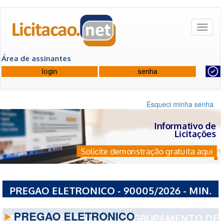
Toggl
naviga
Área de assinantes
Esqueci minha senha
Informativo de
Licitações
Solicite demonstração gratuita aqui
PREGAO ELETRONICO - 90005/2026 - MIN.
DA DEFESA CMND DO EXERCITO CMND
PREGAO ELETRONICO
MILITAR DA AMAZONIA 2ºGRUPAMENTO DE