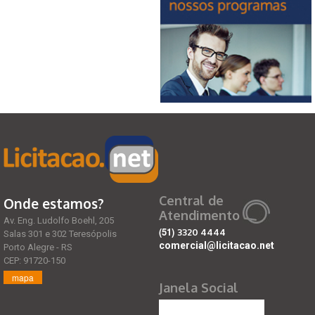
Central de
Onde estamos?
Atendimento
Av. Eng. Ludolfo Boehl, 205
(51)
3320 4444
Salas 301 e 302 Teresópolis
comercial@licitacao.net
Porto Alegre - RS
CEP: 91720-150
mapa
Janela Social