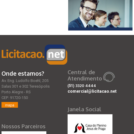
Central de
Onde estamos?
Atendimento
Av. Eng. Ludolfo Boehl, 205
(51)
3320 4444
Salas 301 e 302 Teresópolis
comercial@licitacao.net
Porto Alegre - RS
CEP: 91720-150
mapa
Janela Social
Nossos Parceiros