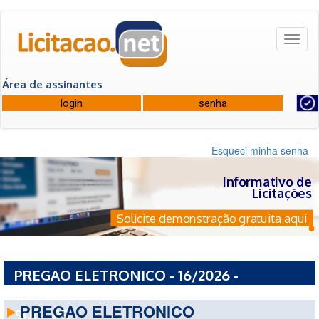
Toggl
naviga
Área de assinantes
Esqueci minha senha
Informativo de
Licitações
Solicite demonstração gratuita aqui
PREGAO ELETRONICO - 16/2026 -
PREFEITURA MUNICIPAL DE CRUZEIRO DO
PREGAO ELETRONICO
SUL - PR