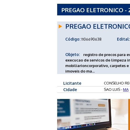
PREGAO ELETRONICO - 
CORRETORES DE IMOVEI
PREGAO ELETRONIC
Código:
Edital:
1106690638
Objeto:
registro de precos para 
execucao de servicos de limpeza i
mobiliarioncorporativo, carpetes e
imoveis do ma...
Licitante
CONSELHO REG
Cidade
SAO LUIS -
MA