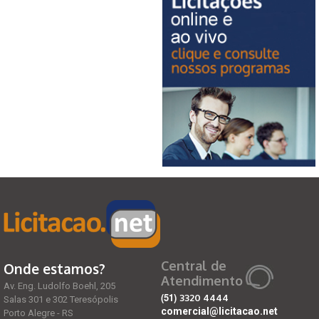
Central de
Onde estamos?
Atendimento
Av. Eng. Ludolfo Boehl, 205
(51)
3320 4444
Salas 301 e 302 Teresópolis
comercial@licitacao.net
Porto Alegre - RS