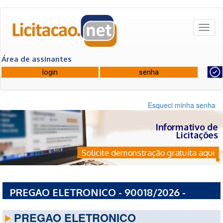
Toggl
naviga
Área de assinantes
Esqueci minha senha
Informativo de
Licitações
Solicite demonstração gratuita aqui
PREGAO ELETRONICO - 90018/2026 -
PREFEITURA MUNICIPAL DE UIRAMUTA - RR
PREGAO ELETRONICO