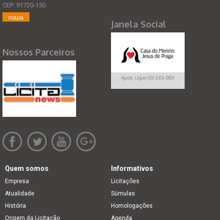
CEP: 91720-150
mapa
Janela Social
Nossos Parceiros
Quem somos
Informativos
Empresa
Licitações
Atualidade
Súmulas
História
Homologações
Origem da Licitação
Agenda