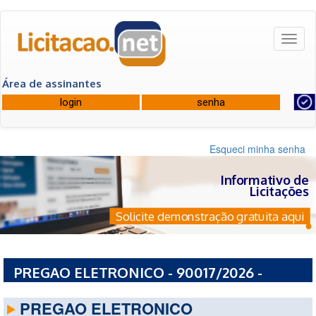
Toggl
naviga
Área de assinantes
Esqueci minha senha
Informativo de
Licitações
Solicite demonstração gratuita aqui
PREGAO ELETRONICO - 90017/2026 -
PREFEITURA MUNICIPAL DE TARAUACA - AC
PREGAO ELETRONICO