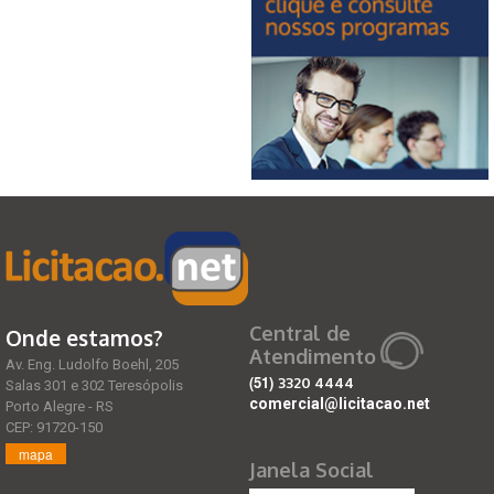
Central de
Onde estamos?
Atendimento
Av. Eng. Ludolfo Boehl, 205
(51)
3320 4444
Salas 301 e 302 Teresópolis
comercial@licitacao.net
Porto Alegre - RS
CEP: 91720-150
mapa
Janela Social