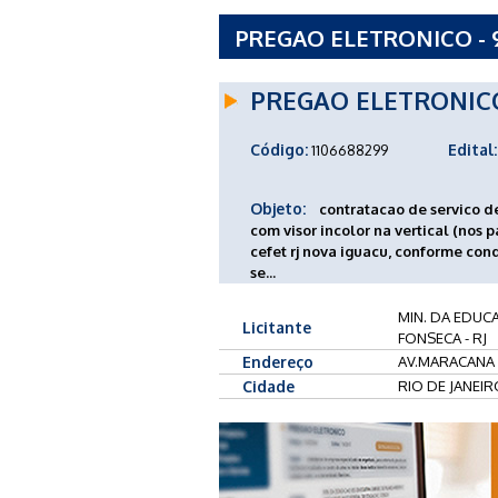
PREGAO ELETRONICO - 
FEDERAL DE EDUCACAO 
PREGAO ELETRONIC
Código:
Edital:
1106688299
Objeto:
contratacao de servico d
com visor incolor na vertical (nos
cefet rj nova iguacu, conforme con
se...
MIN. DA EDUC
Licitante
FONSECA - RJ
Endereço
AV.MARACANA N
Cidade
RIO DE JANEIR