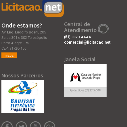
Central de
Onde estamos?
Atendimento
Av. Eng. Ludolfo Boehl, 205
(51)
3320 4444
Salas 301 e 302 Teresópolis
comercial@licitacao.net
Porto Alegre - RS
CEP: 91720-150
mapa
Janela Social
Nossos Parceiros