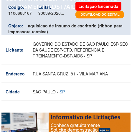
TREINAMENTO-DST/AIDS - SP
Licitação Encerrada
Código:
Edital:
1106688167
90039/2026...
Objeto:
aquisicao de insumo de escritorio (ribbon para
impressora termica)
GOVERNO DO ESTADO DE SAO PAULO ESP-SEC
Licitante
DA SAUDE ESP-CTO. REFERENCIA E
TREINAMENTO-DST/AIDS - SP
Endereço
RUA SANTA CRUZ, 81 - VILA MARIANA
Cidade
SAO PAULO -
SP