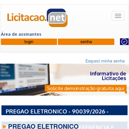
Toggl
naviga
Área de assinantes
Esqueci minha senha
Informativo de
Licitações
Solicite demonstração gratuita aqui
PREGAO ELETRONICO - 90039/2026 -
GOVERNO DO ESTADO DE SAO PAULO ESP-
PREGAO ELETRONICO
SEC DA SAUDE ESP-CTO. REFERENCIA E