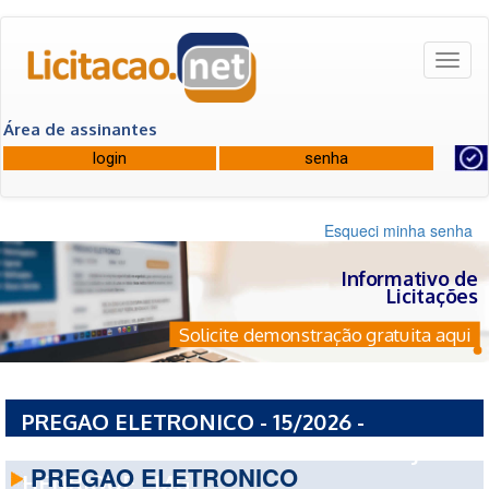
Toggl
naviga
Área de assinantes
Esqueci minha senha
Informativo de
Licitações
Solicite demonstração gratuita aqui
PREGAO ELETRONICO - 15/2026 -
FUNDACAO HOSPITALAR MUNICIPAL JOAO
PREGAO ELETRONICO
HENRIQUE - MG