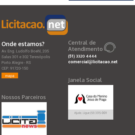
Central de
Onde estamos?
Atendimento
Av. Eng. Ludolfo Boehl, 205
(51)
3320 4444
Salas 301 e 302 Teresópolis
comercial@licitacao.net
Porto Alegre - RS
CEP: 91720-150
mapa
Janela Social
Nossos Parceiros