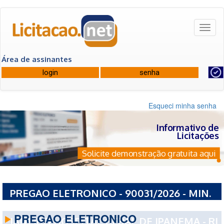
Toggl
naviga
Área de assinantes
Esqueci minha senha
Informativo de
Licitações
Solicite demonstração gratuita aqui
PREGAO ELETRONICO - 90031/2026 - MIN.
DA SAUDE NUCLEO ESTADUAL DO RIO DE
PREGAO ELETRONICO
JANEIRO HOSPITAL GERAL DE IPANEMA - RJ