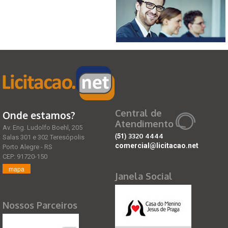
Central de
Onde estamos?
Atendimento
Av. Eng. Ludolfo Boehl, 205
(51)
3320 4444
Salas 301 e 302 Teresópolis
comercial@licitacao.net
Porto Alegre - RS
CEP: 91720-150
mapa
Janela Social
Nossos Parceiros