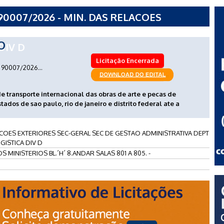
0007/2026 - MIN. DAS RELACOES
 SEC DE GESTAO ADMINISTRATIVA DEPT
O
DIV D
Licitação Encerrada
90007/2026...
e transporte internacional das obras de arte e pecas de
tados de sao paulo, rio de janeiro e distrito federal ate a
ACOES EXTERIORES SEC-GERAL SEC DE GESTAO ADMINISTRATIVA DEPT
GISTICA DIV D
 MINISTERIOS BL.´H´ 8.ANDAR SALAS 801 A 805. -