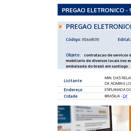
PREGAO ELETRONICO - 9
EXTERIORES SEC-GERAL
PREGAO ELETRONIC
DE ADMIN E LOGISTICA 
Código:
Edital:
1106681311
Objeto:
contratacao de servicos d
mobiliario de diversos locais nos es
embaixada do brasil em santiago.
MIN. DAS REL
Licitante
DE ADMIN E LO
Endereço
ESPLANADA DOS
Cidade
BRASILIA -
DF