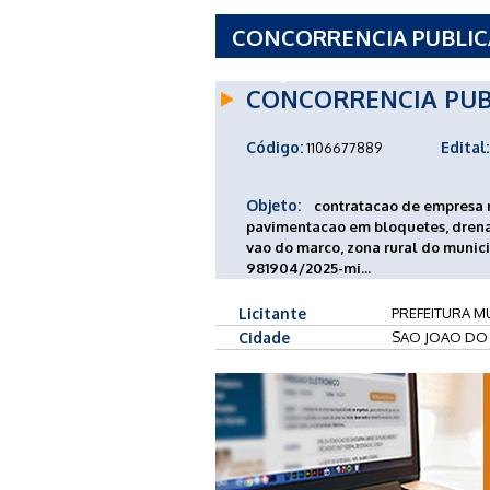
CONCORRENCIA PUBLICA 
SAO JOAO DO PARAISO 
CONCORRENCIA PUB
Código:
Edital:
1106677889
Objeto:
contratacao de empresa n
pavimentacao em bloquetes, drena
vao do marco, zona rural do munic
981904/2025-mi...
Licitante
PREFEITURA M
Cidade
SAO JOAO DO 