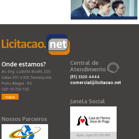
Central de
Onde estamos?
Atendimento
Av. Eng. Ludolfo Boehl, 205
(51)
3320 4444
Salas 301 e 302 Teresópolis
comercial@licitacao.net
Porto Alegre - RS
CEP: 91720-150
mapa
Janela Social
Nossos Parceiros