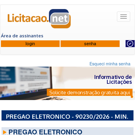
Toggl
naviga
Área de assinantes
Esqueci minha senha
Informativo de
Licitações
Solicite demonstração gratuita aqui
PREGAO ELETRONICO - 90230/2026 - MIN.
DA EDUCACAO UNIVERSIDADE FEDERAL DO
PREGAO ELETRONICO
RIO GRANDE DO SUL - RS