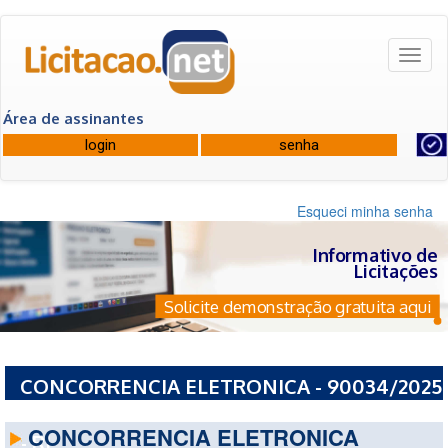
Toggl
naviga
Área de assinantes
Esqueci minha senha
Informativo de
Licitações
Solicite demonstração gratuita aqui
CONCORRENCIA ELETRONICA - 90034/2025
- PREFEITURA MUNICIPAL DE NOVA IGUACU
CONCORRENCIA ELETRONICA
- RJ