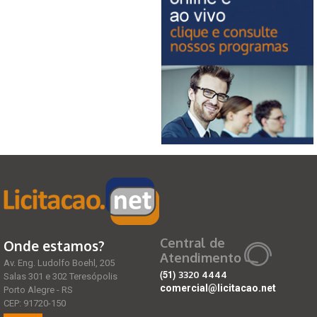
Central de
Onde estamos?
Atendimento
Av. Eng. Ludolfo Boehl, 205
(51)
3320 4444
Salas 301 e 302 Teresópolis
comercial@licitacao.net
Porto Alegre - RS
CEP: 91720-150