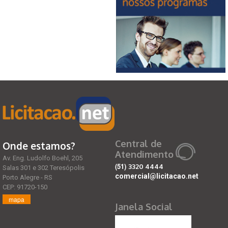
Central de
Onde estamos?
Atendimento
Av. Eng. Ludolfo Boehl, 205
(51)
3320 4444
Salas 301 e 302 Teresópolis
comercial@licitacao.net
Porto Alegre - RS
CEP: 91720-150
mapa
Janela Social