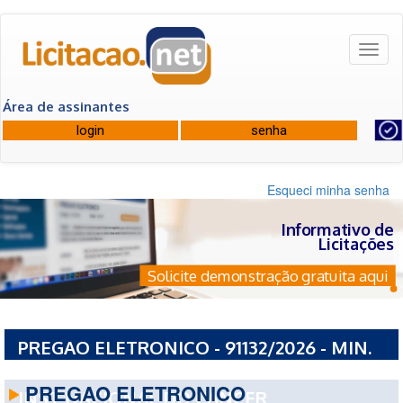
Toggl
naviga
Área de assinantes
Esqueci minha senha
Informativo de
Licitações
Solicite demonstração gratuita aqui
PREGAO ELETRONICO - 91132/2026 - MIN.
DA SAUDE SEC DE ASSISTENCIA A SAUDE
PREGAO ELETRONICO
INST NACIONAL DO CANCER