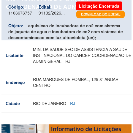
COORDENACAO DE ADMIN GERAL - RJ
Licitação Encerrada
Código:
Edital:
1106676757
91132/2026...
Objeto:
aquisicao de incubadora de co2 com sistema
de jaqueta de agua e incubadora de co2 com sistema de
descontaminacao com luz ultravioleta (uv);
MIN. DA SAUDE SEC DE ASSISTENCIA A SAUDE
Licitante
INST NACIONAL DO CANCER COORDENACAO DE
ADMIN GERAL - RJ
RUA MARQUES DE POMBAL, 125 8¨ ANDAR -
Endereço
CENTRO
Cidade
RIO DE JANEIRO -
RJ