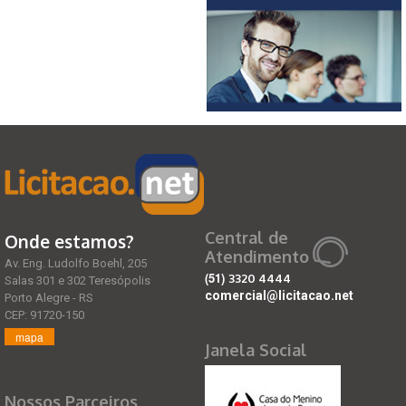
Central de
Onde estamos?
Atendimento
Av. Eng. Ludolfo Boehl, 205
(51)
3320 4444
Salas 301 e 302 Teresópolis
comercial@licitacao.net
Porto Alegre - RS
CEP: 91720-150
mapa
Janela Social
Nossos Parceiros