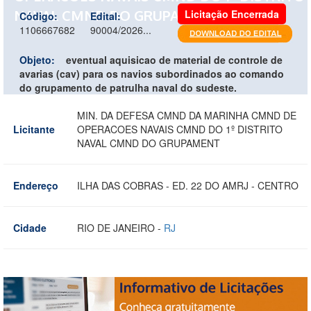
NAVAL CMND DO GRUPAMENT
Licitação Encerrada
Código:
Edital:
1106667682
90004/2026...
Objeto:
eventual aquisicao de material de controle de
avarias (cav) para os navios subordinados ao comando
do grupamento de patrulha naval do sudeste.
MIN. DA DEFESA CMND DA MARINHA CMND DE
Licitante
OPERACOES NAVAIS CMND DO 1º DISTRITO
NAVAL CMND DO GRUPAMENT
Endereço
ILHA DAS COBRAS - ED. 22 DO AMRJ - CENTRO
Cidade
RIO DE JANEIRO -
RJ