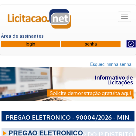
Toggl
naviga
Área de assinantes
Esqueci minha senha
Informativo de
Licitações
Solicite demonstração gratuita aqui
PREGAO ELETRONICO - 90004/2026 - MIN.
DA DEFESA CMND DA MARINHA CMND DE
PREGAO ELETRONICO
OPERACOES NAVAIS CMND DO 1º DISTRITO