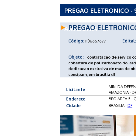
PREGAO ELETRONICO - 9
GESTOR E OPERACIONA
PREGAO ELETRONIC
AMAZONIA - DF
Código:
Edital:
1106667677
Objeto:
contratacao de servico c
cobertura de policarbonato do jar
dedicacao exclusiva de mao de ob
censipam, em brasilia df.
MIN. DA DEFE
Licitante
AMAZONIA - D
Endereço
SPO AREA 5 - Q
Cidade
BRASILIA -
DF