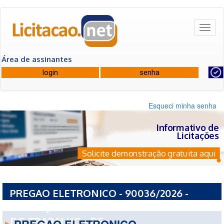
Toggl
naviga
Área de assinantes
Esqueci minha senha
Informativo de
Licitações
Solicite demonstração gratuita aqui
PREGAO ELETRONICO - 90036/2026 -
PODER JUDICIARIO TRIBUNAL SUPERIOR
DO TRABALHO - DF
PREGAO ELETRONICO