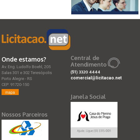
Central de
Onde estamos?
Atendimento
Av. Eng. Ludolfo Boehl, 205
(51)
3320 4444
Salas 301 e 302 Teresópolis
comercial@licitacao.net
Porto Alegre - RS
CEP: 91720-150
mapa
Janela Social
Nossos Parceiros