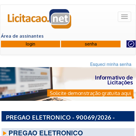
Toggl
naviga
Área de assinantes
Esqueci minha senha
Informativo de
Licitações
Solicite demonstração gratuita aqui
PREGAO ELETRONICO - 90069/2026 -
FUNDACAO ESTATAL DE ATENCAO EM
PREGAO ELETRONICO
SAUDE/CURITIBA/PR - PR