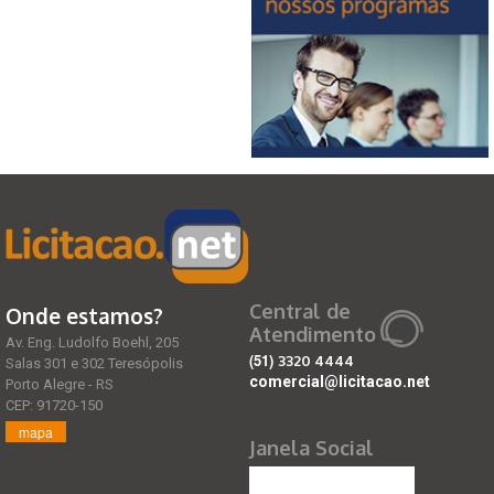
Central de
Onde estamos?
Atendimento
Av. Eng. Ludolfo Boehl, 205
(51)
3320 4444
Salas 301 e 302 Teresópolis
comercial@licitacao.net
Porto Alegre - RS
CEP: 91720-150
mapa
Janela Social