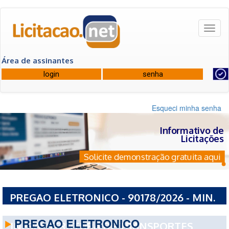
Toggl
naviga
Área de assinantes
Esqueci minha senha
Informativo de
Licitações
Solicite demonstração gratuita aqui
PREGAO ELETRONICO - 90178/2026 - MIN.
DOS TRANSPORTES DEPT NACIONAL DE
PREGAO ELETRONICO
INFRAESTRUTURA DE TRANSPORTES