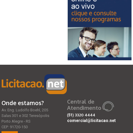
Central de
Onde estamos?
Atendimento
Av. Eng. Ludolfo Boehl, 205
(51)
3320 4444
Salas 301 e 302 Teresópolis
comercial@licitacao.net
Porto Alegre - RS
CEP: 91720-150