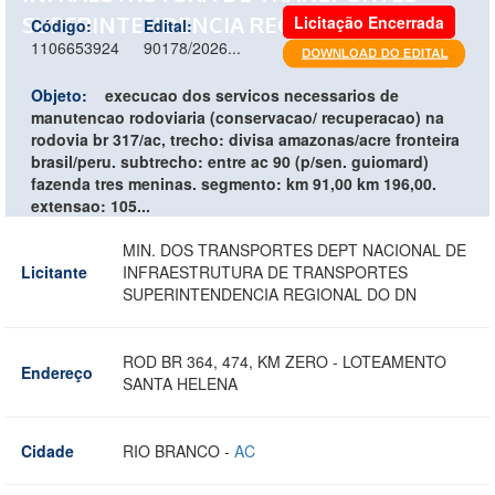
SUPERINTENDENCIA REGIONAL DO DN
Licitação Encerrada
Código:
Edital:
1106653924
90178/2026...
Objeto:
execucao dos servicos necessarios de
manutencao rodoviaria (conservacao/ recuperacao) na
rodovia br 317/ac, trecho: divisa amazonas/acre fronteira
brasil/peru. subtrecho: entre ac 90 (p/sen. guiomard)
fazenda tres meninas. segmento: km 91,00 km 196,00.
extensao: 105...
MIN. DOS TRANSPORTES DEPT NACIONAL DE
Licitante
INFRAESTRUTURA DE TRANSPORTES
SUPERINTENDENCIA REGIONAL DO DN
ROD BR 364, 474, KM ZERO - LOTEAMENTO
Endereço
SANTA HELENA
Cidade
RIO BRANCO -
AC