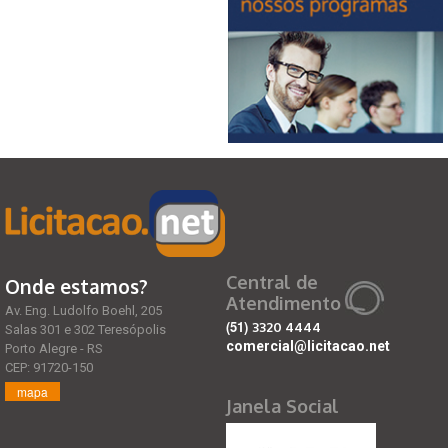
Central de
Onde estamos?
Atendimento
Av. Eng. Ludolfo Boehl, 205
(51)
3320 4444
Salas 301 e 302 Teresópolis
comercial@licitacao.net
Porto Alegre - RS
CEP: 91720-150
mapa
Janela Social