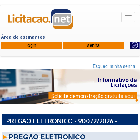
Toggl
naviga
Área de assinantes
Esqueci minha senha
Informativo de
Licitações
Solicite demonstração gratuita aqui
PREGAO ELETRONICO - 90072/2026 -
FUNDACAO ESTATAL DE ATENCAO EM
PREGAO ELETRONICO
SAUDE/CURITIBA/PR - PR