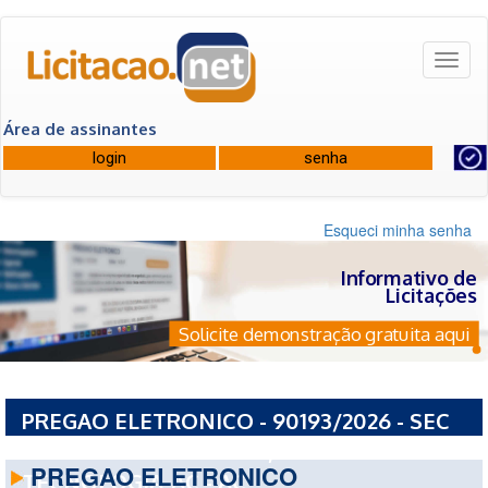
Toggl
naviga
Área de assinantes
Esqueci minha senha
Informativo de
Licitações
Solicite demonstração gratuita aqui
PREGAO ELETRONICO - 90193/2026 - SEC
DE ESTADO INDUSTRIA, CIENCIA E
PREGAO ELETRONICO
TECNOLOGIA-AC - AC