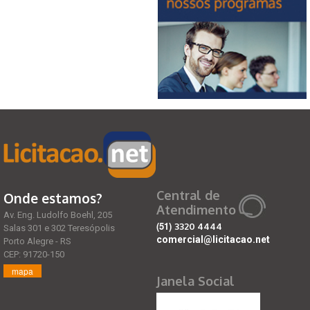
Central de
Onde estamos?
Atendimento
Av. Eng. Ludolfo Boehl, 205
(51)
3320 4444
Salas 301 e 302 Teresópolis
comercial@licitacao.net
Porto Alegre - RS
CEP: 91720-150
mapa
Janela Social