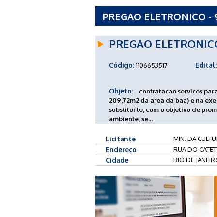
PREGAO ELETRONICO - 
NACIONAL DE CULTURA 
PREGAO ELETRONIC
Código:
Edital:
1106653517
Objeto:
contratacao servicos par
209,72m2 da area da baa) e na ex
substitui lo, com o objetivo de pr
ambiente, se...
Licitante
MIN. DA CULT
Endereço
RUA DO CATETE,
Cidade
RIO DE JANEIR