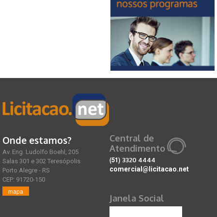
Central de
Onde estamos?
Atendimento
Av. Eng. Ludolfo Boehl, 205
(51)
3320 4444
Salas 301 e 302 Teresópolis
comercial@licitacao.net
Porto Alegre - RS
CEP: 91720-150
mapa
Janela Social