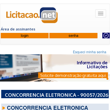
Toggl
naviga
Área de assinantes
Esqueci minha senha
Informativo de
Licitações
Solicite demonstração gratuita aqui
CONCORRENCIA ELETRONICA - 90057/2026
- PREFEITURA MUNICIPAL DE VOLTA
CONCORRENCIA ELETRONICA
REDONDA - RJ