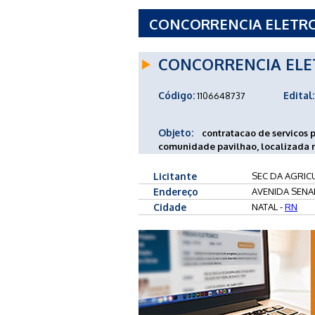
CONCORRENCIA ELETRONI
DA PECUARIA E DA PESC
CONCORRENCIA ELE
Código:
Edital:
1106648737
Objeto:
contratacao de servicos
comunidade pavilhao, localizada no
Licitante
SEC DA AGRICU
Endereço
AVENIDA SENA
Cidade
NATAL -
RN