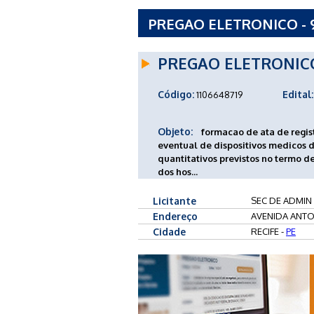
PREGAO ELETRONICO - 
PERNAMBUCO - PE
PREGAO ELETRONIC
Código:
Edital:
1106648719
Objeto:
formacao de ata de regis
eventual de dispositivos medicos d
quantitativos previstos no termo d
dos hos...
Licitante
SEC DE ADMIN
Endereço
AVENIDA ANTON
Cidade
RECIFE -
PE