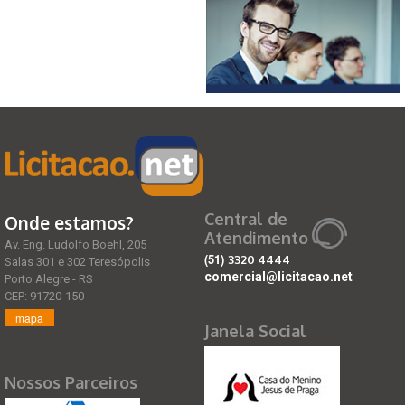
Central de
Onde estamos?
Atendimento
Av. Eng. Ludolfo Boehl, 205
(51)
3320 4444
Salas 301 e 302 Teresópolis
comercial@licitacao.net
Porto Alegre - RS
CEP: 91720-150
mapa
Janela Social
Nossos Parceiros