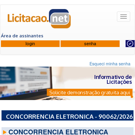
Toggl
naviga
Área de assinantes
Esqueci minha senha
Informativo de
Licitações
Solicite demonstração gratuita aqui
CONCORRENCIA ELETRONICA - 90062/2026
- PREFEITURA MUNICIPAL DE VOLTA
CONCORRENCIA ELETRONICA
REDONDA - RJ